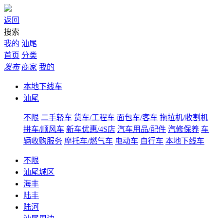
返回
搜索
我的
汕尾
首页
分类
发布
商家
我的
本地下线车
汕尾
不限
二手轿车
货车/工程车
面包车/客车
拖拉机/收割机
拼车/顺风车
新车优惠/4S店
汽车用品/配件
汽修保养
车
辆收购服务
摩托车/燃气车
电动车
自行车
本地下线车
不限
汕尾城区
海丰
陆丰
陆河