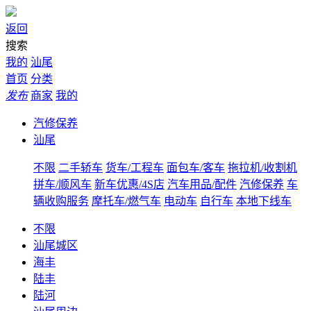
返回
搜索
我的
汕尾
首页
分类
发布
商家
我的
汽修保养
汕尾
不限
二手轿车
货车/工程车
面包车/客车
拖拉机/收割机
拼车/顺风车
新车优惠/4S店
汽车用品/配件
汽修保养
车
辆收购服务
摩托车/燃气车
电动车
自行车
本地下线车
不限
汕尾城区
海丰
陆丰
陆河