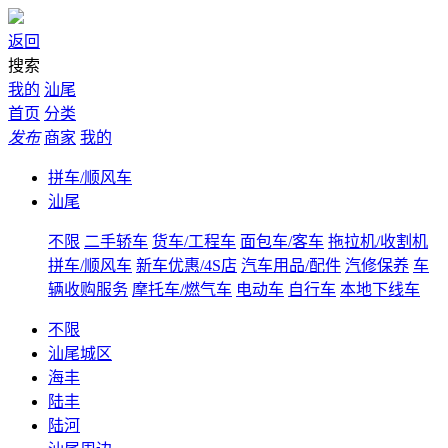
返回
搜索
我的
汕尾
首页
分类
发布
商家
我的
拼车/顺风车
汕尾
不限
二手轿车
货车/工程车
面包车/客车
拖拉机/收割机
拼车/顺风车
新车优惠/4S店
汽车用品/配件
汽修保养
车
辆收购服务
摩托车/燃气车
电动车
自行车
本地下线车
不限
汕尾城区
海丰
陆丰
陆河