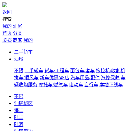
返回
搜索
我的
汕尾
首页
分类
发布
商家
我的
二手轿车
汕尾
不限
二手轿车
货车/工程车
面包车/客车
拖拉机/收割机
拼车/顺风车
新车优惠/4S店
汽车用品/配件
汽修保养
车
辆收购服务
摩托车/燃气车
电动车
自行车
本地下线车
不限
汕尾城区
海丰
陆丰
陆河