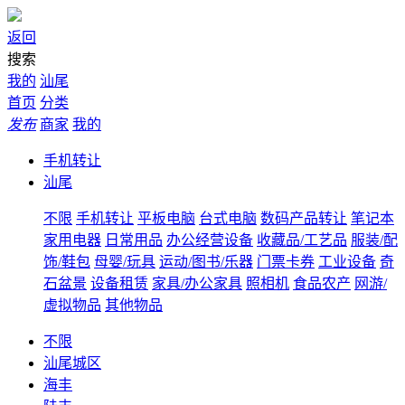
返回
搜索
我的
汕尾
首页
分类
发布
商家
我的
手机转让
汕尾
不限
手机转让
平板电脑
台式电脑
数码产品转让
笔记本
家用电器
日常用品
办公经营设备
收藏品/工艺品
服装/配
饰/鞋包
母婴/玩具
运动/图书/乐器
门票卡券
工业设备
奇
石盆景
设备租赁
家具/办公家具
照相机
食品农产
网游/
虚拟物品
其他物品
不限
汕尾城区
海丰