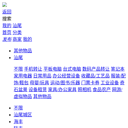
返回
搜索
我的
汕尾
首页
分类
发布
商家
我的
其他物品
汕尾
不限
手机转让
平板电脑
台式电脑
数码产品转让
笔记本
家用电器
日常用品
办公经营设备
收藏品/工艺品
服装/配
饰/鞋包
母婴/玩具
运动/图书/乐器
门票卡券
工业设备
奇
石盆景
设备租赁
家具/办公家具
照相机
食品农产
网游/
虚拟物品
其他物品
不限
汕尾城区
海丰