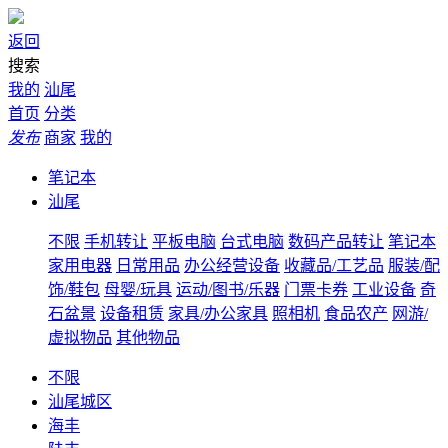
返回
搜索
我的
汕尾
首页
分类
发布
商家
我的
笔记本
汕尾
不限
手机转让
平板电脑
台式电脑
数码产品转让
笔记本
家用电器
日常用品
办公经营设备
收藏品/工艺品
服装/配
饰/鞋包
母婴/玩具
运动/图书/乐器
门票卡券
工业设备
奇
石盆景
设备租赁
家具/办公家具
照相机
食品农产
网游/
虚拟物品
其他物品
不限
汕尾城区
海丰