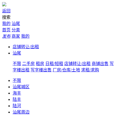
返回
搜索
我的
汕尾
首页
分类
发布
商家
我的
店铺转让/出租
汕尾
不限
二手房
租房
日租/短租
店铺转让/出租
商铺出售
写
字楼出租
写字楼出售
厂房/仓库/土地
求租/求购
不限
汕尾城区
海丰
陆丰
陆河
汕尾周边