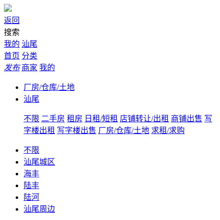
返回
搜索
我的
汕尾
首页
分类
发布
商家
我的
厂房/仓库/土地
汕尾
不限
二手房
租房
日租/短租
店铺转让/出租
商铺出售
写
字楼出租
写字楼出售
厂房/仓库/土地
求租/求购
不限
汕尾城区
海丰
陆丰
陆河
汕尾周边