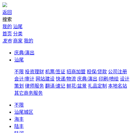
返回
搜索
我的
汕尾
首页
分类
发布
商家
我的
庆典/演出
汕尾
不限
投资理财
机票/签证
招商加盟
担保/贷款
公司注册
会计/审计
网站建设
快递/物流
庆典/演出
印刷/喷绘
设计
策划
律师服务
翻译/速记
鲜花/盆景
礼品定制
本地名站
其它商务服务
不限
汕尾城区
海丰
陆丰