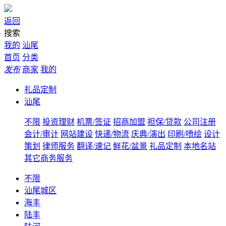
返回
搜索
我的
汕尾
首页
分类
发布
商家
我的
礼品定制
汕尾
不限
投资理财
机票/签证
招商加盟
担保/贷款
公司注册
会计/审计
网站建设
快递/物流
庆典/演出
印刷/喷绘
设计
策划
律师服务
翻译/速记
鲜花/盆景
礼品定制
本地名站
其它商务服务
不限
汕尾城区
海丰
陆丰