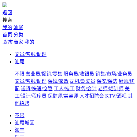
返回
搜索
我的
汕尾
首页
分类
发布
商家
我的
文员/客服/助理
汕尾
不限
营业员/促销/零售
服务员/收银员
销售/市场/业务员
文员/客服/助理
保姆/家政
司机/驾驶员
保安/保洁
厨师/切
配
送货/快递/仓管
工人/技工
财务/会计
老师/培训师
美
工/设计/程序员
保健师/美容师
人才招聘会
KTV/酒吧
其
他招聘
不限
汕尾城区
海丰