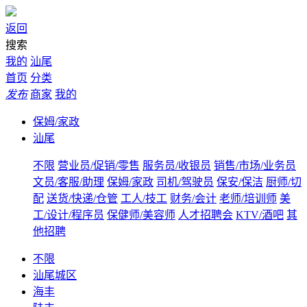
返回
搜索
我的
汕尾
首页
分类
发布
商家
我的
保姆/家政
汕尾
不限
营业员/促销/零售
服务员/收银员
销售/市场/业务员
文员/客服/助理
保姆/家政
司机/驾驶员
保安/保洁
厨师/切
配
送货/快递/仓管
工人/技工
财务/会计
老师/培训师
美
工/设计/程序员
保健师/美容师
人才招聘会
KTV/酒吧
其
他招聘
不限
汕尾城区
海丰