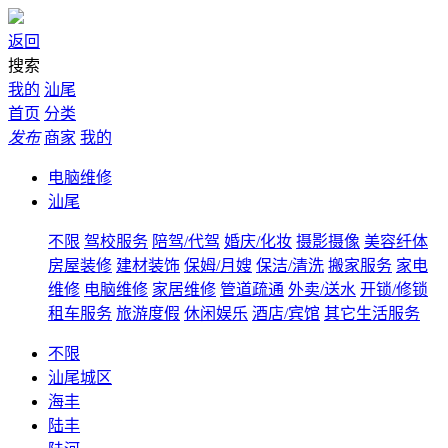
返回
搜索
我的
汕尾
首页
分类
发布
商家
我的
电脑维修
汕尾
不限
驾校服务
陪驾/代驾
婚庆/化妆
摄影摄像
美容纤体
房屋装修
建材装饰
保姆/月嫂
保洁/清洗
搬家服务
家电
维修
电脑维修
家居维修
管道疏通
外卖/送水
开锁/修锁
租车服务
旅游度假
休闲娱乐
酒店/宾馆
其它生活服务
不限
汕尾城区
海丰
陆丰