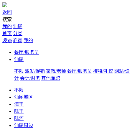
返回
搜索
我的
汕尾
首页
分类
发布
商家
我的
餐厅/服务员
汕尾
不限
派发/促销
家教/老师
餐厅/服务员
模特/礼仪
网站/设
计
会计/财务
其他兼职
不限
汕尾城区
海丰
陆丰
陆河
汕尾周边