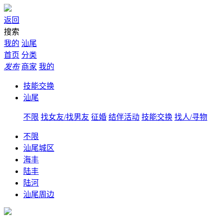
返回
搜索
我的
汕尾
首页
分类
发布
商家
我的
技能交换
汕尾
不限
找女友/找男友
征婚
结伴活动
技能交换
找人/寻物
不限
汕尾城区
海丰
陆丰
陆河
汕尾周边