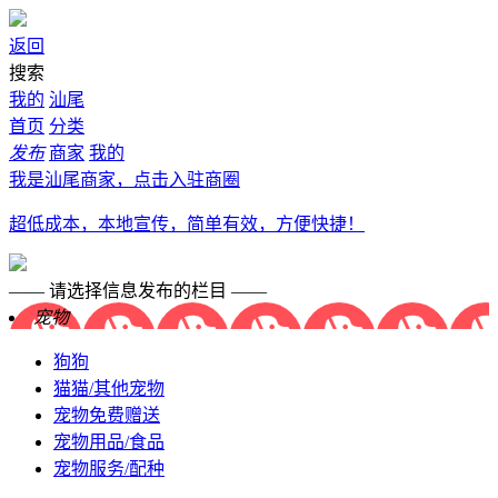
返回
搜索
我的
汕尾
首页
分类
发布
商家
我的
我是汕尾商家，点击入驻商圈
超低成本，本地宣传，简单有效，方便快捷！
—— 请选择信息发布的栏目 ——
宠物
狗狗
猫猫/其他宠物
宠物免费赠送
宠物用品/食品
宠物服务/配种