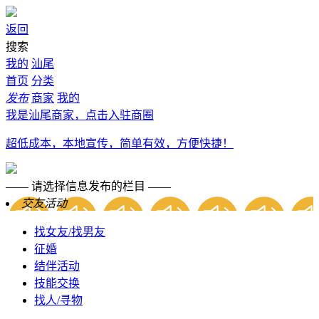
返回
搜索
我的
汕尾
首页
分类
发布
商家
我的
我是汕尾商家，点击入驻商圈
超低成本，本地宣传，简单有效，方便快捷！
—— 请选择信息发布的栏目 ——
交友活动
找女友/找男友
征婚
结伴活动
技能交换
找人/寻物